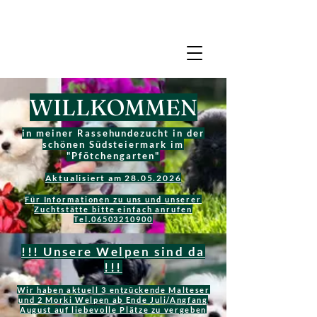
PFÖTCHENGARTEN
WILLKOMMEN
in meiner Rassehundezucht in der
schönen Südsteiermark im
"Pfötchengarten"
Aktualisiert am
28.05.2026
Für Informationen zu uns und unserer
Zuchtstätte bitte einfach anrufen
Tel.06503210900
!!! Unsere Welpen sind da
!!!​​​
Wir haben aktuell 3 entzückende Malteser
und 2 Morki Welpen ab Ende Juli/Angfang
August
auf liebevolle Plätze zu vergeben